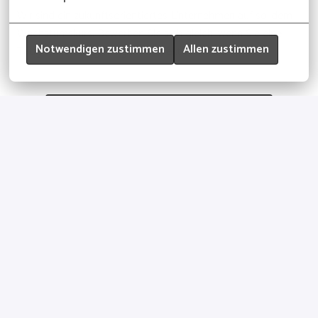
Wir sind ein zukunftsorientiertes Unternehmen auf solidem
Wachstumskurs. Bewerben Sie sich gleich, wenn Sie eine
Notwendigen zustimmen
Allen zustimmen
Tätigkeit mit langfristiger Perspektive suchen!
Bewerben
oder
Über Indeed bewerben
Job teilen