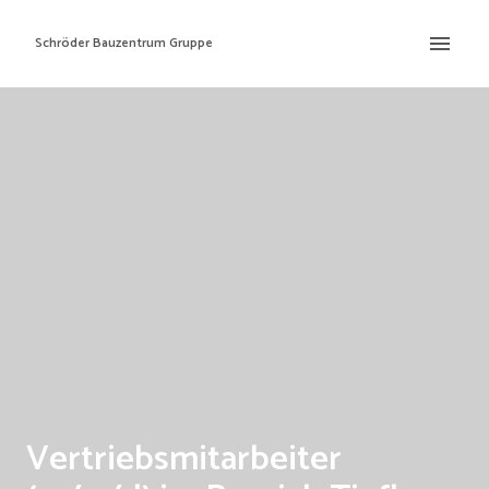
Zum
Inhalt
Schröder Bauzentrum Gruppe
Startseite
springen
Vertriebsmitarbeiter