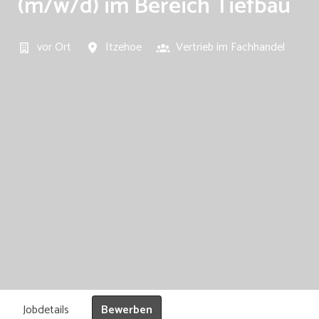
(m/w/d) im Bereich Tiefbau
vor Ort
Itzehoe
Vertrieb im Fachhandel
Bewerben
Jobdetails